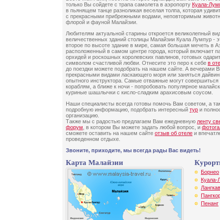
только Вы сойдете с трапа самолета в аэропорту
Куала-Лум
в пьянящем танце разноликая веселая толпа, которая удив
с прекрасными прибрежными водами, неповторимым живот
флорой и фауной Малайзии.
Любителям актуальной старины откроется великолепный вид
величественных зданий столицы Малайзии Куала Лумпур - э
второе по высоте здание в мире, самая большая мечеть в Аз
расположенный в самом центре города, который включает па
орхидей и роскошных королевских павлинов, готовых одари
символом счастливой любви. Отнесите это перо к себе
в от
до поездки можете подобрать на нашем сайте. А вечерами 
прекрасными видами ласкающего моря или заняться дайвин
опытного инструктора. Самые отважные могут совершиться
кораблям, а ближе к ночи - попробовать популярное малайск
куриные шашлычки с кисло-сладким арахисовым соусом.
Наши специалисты всегда готовы помочь Вам советом, а та
подробную информацию, подобрать интересный
тур
и полнос
организацию.
Также мы с радостью предлагаем Вам ежедневную
ленту св
форум
, в котором Вы можете задать любой вопрос, и
фотога
сможете оставить на нашем сайте
отзыв об отеле
и впечатл
проведенном отдыхе.
Звоните, приходите, мы всегда рады Вас видеть!
Карта Малайзии
Курорт
Борнео
Куала-
Лангка
Пангко
Пенанг