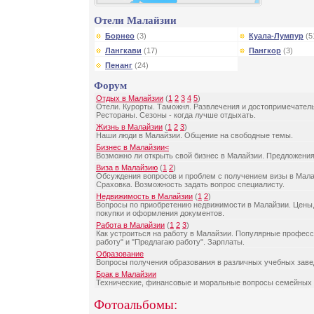
Отели Малайзии
Борнео
(3)
Куала-Лумпур
(5
Лангкави
(17)
Пангкор
(3)
Пенанг
(24)
Форум
Отдых в Малайзии
(
1
2
3
4
5
)
Отели. Курорты. Таможня. Развлечения и достопримечатель
Рестораны. Сезоны - когда лучше отдыхать.
Жизнь в Малайзии
(
1
2
3
)
Наши люди в Малайзии. Общение на свободные темы.
Бизнес в Малайзии<
Возможно ли открыть свой бизнес в Малайзии. Предложения
Виза в Малайзию
(
1
2
)
Обсуждения вопросов и проблем с получением визы в Мала
Сраховка. Возможность задать вопрос специалисту.
Недвижимость в Малайзии
(
1
2
)
Вопросы по приобретению недвижимости в Малайзии. Цены,
покупки и оформления документов.
Работа в Малайзии
(
1
2
3
)
Как устроиться на работу в Малайзии. Популярные профес
работу" и "Предлагаю работу". Зарплаты.
Образование
Вопросы получения образования в различных учебных зав
Брак в Малайзии
Технические, финансовые и моральные вопросы семейных
Фотоальбомы: