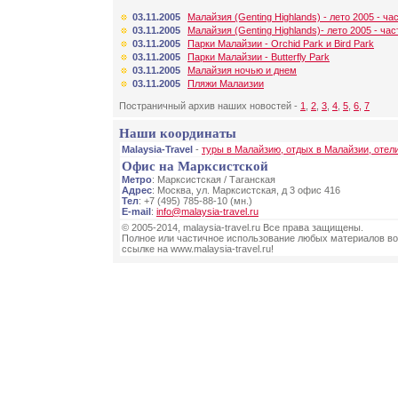
03.11.2005
Малайзия (Genting Highlands) - лето 2005 - ча
03.11.2005
Малайзия (Genting Highlands)- лето 2005 - ча
03.11.2005
Парки Малайзии - Orchid Park и Bird Park
03.11.2005
Парки Малайзии - Butterfly Park
03.11.2005
Малайзия ночью и днем
03.11.2005
Пляжи Малаизии
Постраничный архив наших новостей -
1
,
2
,
3
,
4
,
5
,
6,
7
Наши координаты
Malaysia-Travel
-
туры в Малайзию, отдых в Малайзии, отел
Офис на Марксистской
Метро
: Марксистская / Таганская
Адрес
: Москва, ул. Марксистская, д 3 офис 416
Тел
: +7 (495) 785-88-10 (мн.)
E-mail
:
info@malaysia-travel.ru
© 2005-2014, malaysia-travel.ru Все права защищены.
Полное или частичное использование любых материалов во
ссылке на www.malaysia-travel.ru!