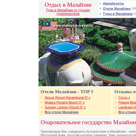
Отдых в Малайзии
Авиабилеты
Отели Малайзии
(98
Туры в Малайзию от лучших
туроператоров
Туры в Малайзию
(
Отели Малайзии - TOP 3
Отзывы о
Nexus Resort Karambunai 5* »
Corus »
Mutiara Penang Beach 5* »
Pelangi Bea
Sunway Lagoon Resort 5* »
Langkawi Hol
Все отели Малайзии
Все отзыв
Очаровательное государство Малайзия
Приглашаем Вас совершить путешествие в Малайзию - небо
Восточной Азии, посетив которое однажды, Вам захочется ве