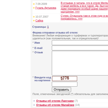
В отзывах я читала, что в отеле Meritu
7.09.2009
старая мебель и все такое. Да, был ко
Гузаль Артыкова
даже придавало особый шарм нашему
ощущение, »»»
Супер. Отдыхала там в этом году в м
10.07.2007
понравилось. »»»
Сайра
Страницы
:
1
Форма отправки отзыва об отеле:
Внимание! Любая информация о турфирмах и туроператорах 
удаляться (как положительная, так и отрицательная)!
*
Имя
*
E-mail
*
Отзыв
*
Введите код
на картинке
Поля, отмеченные звездочкой (*) обязательны для заполнен
Отзывы об отелях Лангкави
(7)
Отзывы об отелях Малайзии
(14)