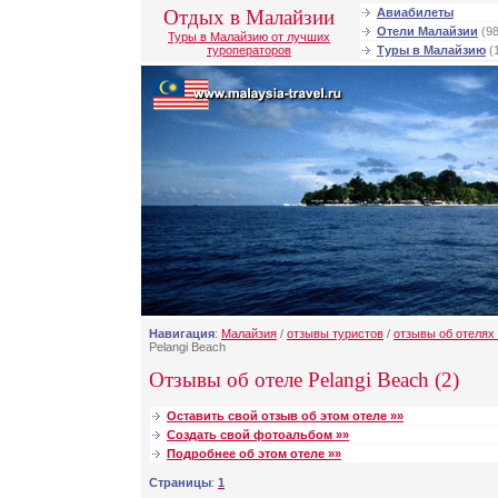
Отдых в Малайзии
Авиабилеты
Отели Малайзии
(98
Туры в Малайзию от лучших
туроператоров
Туры в Малайзию
(
Навигация
:
Малайзия
/
отзывы туристов
/
отзывы об отелях
Pelangi Beach
Отзывы об отеле Pelangi Beach (2)
Оставить свой отзыв об этом отеле »»
Создать свой фотоальбом »»
Подробнее об этом отеле »»
Страницы
:
1