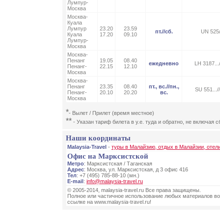
Лумпур-
Москва
Москва-
Куала
Лумпур
23.20
23.59
пт.//сб.
UN 525
Куала
17.20
09.10
Лумпур-
Москва
Москва-
Пенанг
19.05
08.40
ежедневно
LH 3187...
Пенанг-
22.15
12.10
Москва
Москва-
Пенанг
23.35
08.40
пт., вс.//пн.,
SU 551.../
Пенанг-
20.10
20.20
вс.
Москва
*
- Вылет / Прилет (время местное)
**
- Указан тариф билета в у.е. туда и обратно, не включая 
Наши координаты
Malaysia-Travel
-
туры в Малайзию, отдых в Малайзии, отел
Офис на Марксистской
Метро
: Марксистская / Таганская
Адрес
: Москва, ул. Марксистская, д 3 офис 416
Тел
: +7 (495) 785-88-10 (мн.)
E-mail
:
info@malaysia-travel.ru
© 2005-2014, malaysia-travel.ru Все права защищены.
Полное или частичное использование любых материалов во
ссылке на www.malaysia-travel.ru!