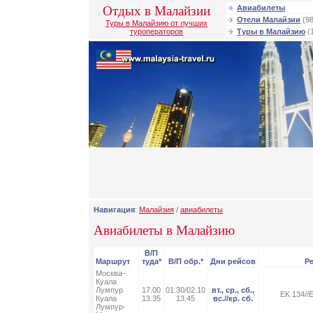
Отдых в Малайзии
Авиабилеты
Отели Малайзии
(98
Туры в Малайзию от лучших
туроператоров
Туры в Малайзию
(
Навигация
:
Малайзия
/
авиабилеты
Авиабилеты в Малайзию
В/П
Маршрут
туда*
В/П обр.*
Дни рейсов
Р
Москва-
Куала
Лумпур
17.00
01.30/02.10
вт., ср., сб.,
EK 134//
Куала
13.35
13.45
вс.//кр. сб.
Лумпур-