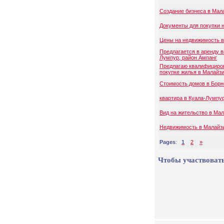
Создание бизнеса в Мал
Документы для покупки 
Цены на недвижимость 
Предлагается в аренду ви
Лумпур, район Ампанг
Предлагаю квалифициро
покупке жилья в Малайз
Стоимость домов в Борн
квартира в Куала-Лумпу
Вид на жительство в Ма
Недвижимость в Малайзи
Pages
:
1
2
»
Чтобы участвовать