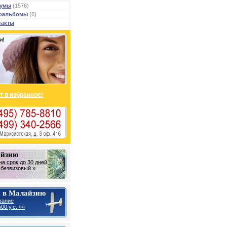
умы
(1576)
оальбомы
(6)
такты
т в избранное!
айзию
на срок до 30 дней
- безвизовый »
 в Малайзию
вание
00 у.е. »»