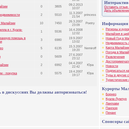
Интерактив
09.2.2013
айзии
0
3805
Оставить отзыв 
10:07
Дать объявление
11.3.2007
недвижимости
2
5510
princess
21:54
26.3.2007
в Малайзии
10
7450
Poetry
Информация 
23:09
Регионы и куро
лла в г. Куала-
16.4.2008
1
5536
12:02
Малайзия в циф
ванную помощь в
19.9.2007
Новый Год в М
3
6980
ии
13:02
Недвижимость 
15.3.2007
Карта Малайзи
ео
5
6135
Nemiroff
19:20
Погода в Малай
27.6.2007
р
0
5609
Развлечения
23:12
Достопримечат
04.4.2007
лайзии
2
6992
Юра
Новости
22:42
Подписаться на
19.4.2007
и - покупка
0
5575
Юра
19:17
Туры в другие 
Туристические
Курорты Ма
 в дискуссиях Вы должны авторизоваться!
Борнео
Куала-Лумпур
Лангкави
Пангкор
Пенанг
Спонсоры са