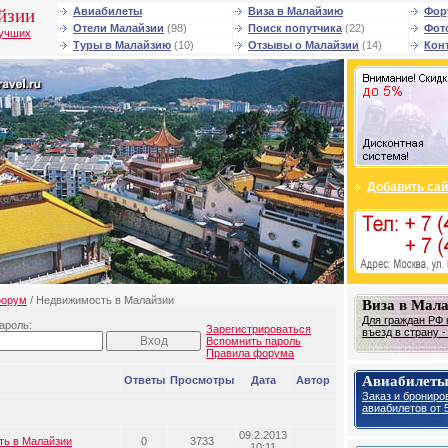
йзии
Авиабилеты
Виза в Малайзию
Фор
Отели Малайзии
(98)
Поиск попутчика
(22)
Фот
лучших
Туры в Малайзию
(10)
Отзывы о Малайзии
(14)
Кон
Добавить сай
орум
/ Недвижимость в Малайзии
Виза в Мал
Для граждан РФ 
ароль:
Зарегистрироваться
въезд в страну 
Вспомнить пароль
Правила форума
Авиабилеты
Ответы
Просмотры
Дата
Автор
Заказ и брониро
авиабилетов от 5
09.2.2013
ть в Малайзии
0
3733
10:11