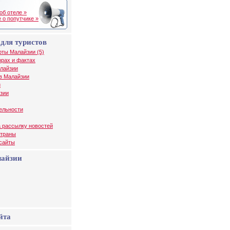
об отеле »
 о попутчике »
для туристов
рты Малайзии (5)
рах и фактах
алайзии
в Малайзии
и
зии
ельности
 рассылку новостей
страны
 сайты
лайзии
йта