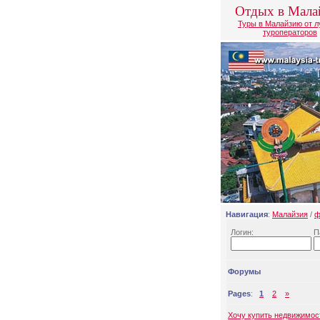
Отдых в Мала
Туры в Малайзию от 
туроператоров
Навигация
:
Малайзия
/
ф
Логин:
П
Форумы
Pages
:
1
2
»
Хочу купить недвижимос