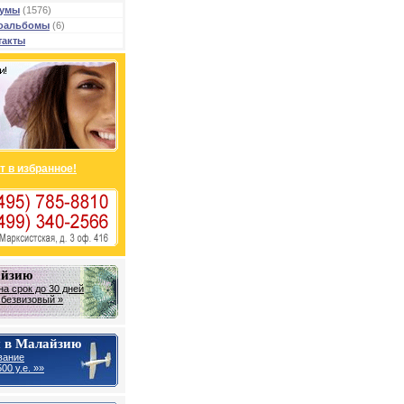
умы
(1576)
оальбомы
(6)
такты
т в избранное!
айзию
на срок до 30 дней
- безвизовый »
 в Малайзию
вание
00 у.е. »»