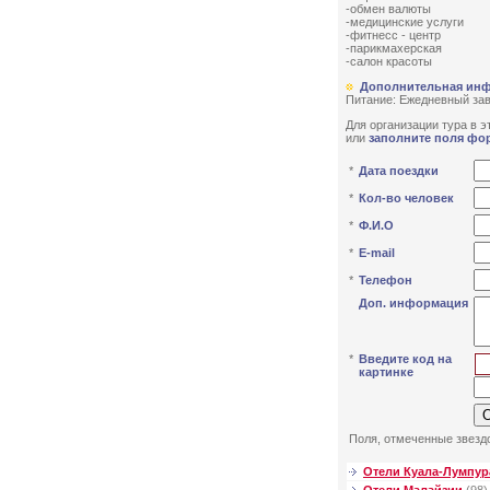
-обмен валюты
-медицинские услуги
-фитнесс - центр
-парикмахерская
-салон красоты
Дополнительная ин
Питание: Ежедневный зав
Для организации тура в эт
или
заполните поля фо
*
Дата поездки
*
Кол-во человек
*
Ф.И.О
*
E-mail
*
Телефон
Доп. информация
*
Введите код на
картинке
Поля, отмеченные звездо
Отели Куала-Лумпур