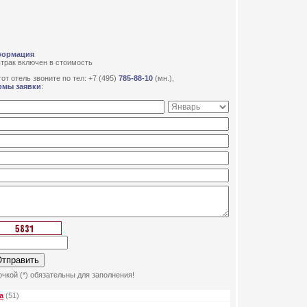
формация
трак включен в стоимость
от отель звоните по тел: +7 (495)
785-88-10
(мн.),
рмы заявки
:
чкой (*) обязательны для заполнения!
а
(51)