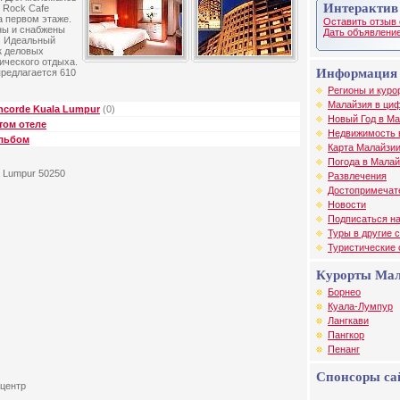
Интерактив
d Rock Cafe
а первом этаже.
Оставить отзыв 
ны и снабжены
Дать объявление
. Идеальный
к деловых
тического отдыха.
Информация 
предлагается 610
Регионы и куро
Малайзия в циф
ncorde Kuala Lumpur
(0)
Новый Год в М
том отеле
Недвижимость 
альбом
Карта Малайзи
Погода в Малай
la Lumpur 50250
Развлечения
Достопримечат
Новости
Подписаться на
Туры в другие 
Туристические
Курорты Ма
Борнео
Куала-Лумпур
Лангкави
Пангкор
Пенанг
Спонсоры са
-центр