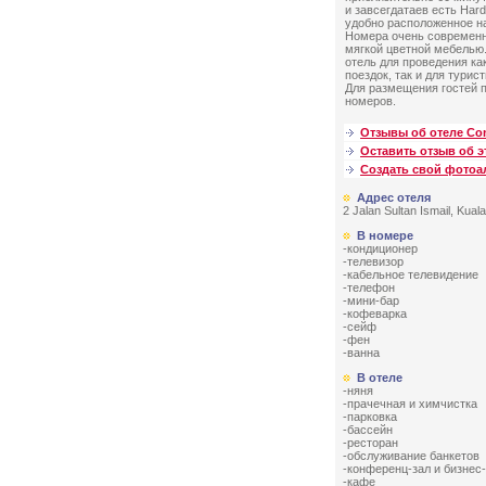
и завсегдатаев есть Har
удобно расположенное н
Номера очень современ
мягкой цветной мебелью
отель для проведения ка
поездок, так и для турис
Для размещения гостей 
номеров.
Отзывы об отеле Co
Оставить отзыв об э
Создать свой фото
Адрес отеля
2 Jalan Sultan Ismail, Kua
В номере
-кондиционер
-телевизор
-кабельное телевидение
-телефон
-мини-бар
-кофеварка
-сейф
-фен
-ванна
В отеле
-няня
-прачечная и химчистка
-парковка
-бассейн
-ресторан
-обслуживание банкетов
-конференц-зал и бизнес
-кафе