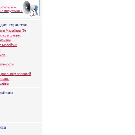
об отеле »
 о попутчике »
для туристов
рты Малайзии (5)
рах и фактах
алайзии
в Малайзии
и
зии
ельности
 рассылку новостей
страны
 сайты
лайзии
йта