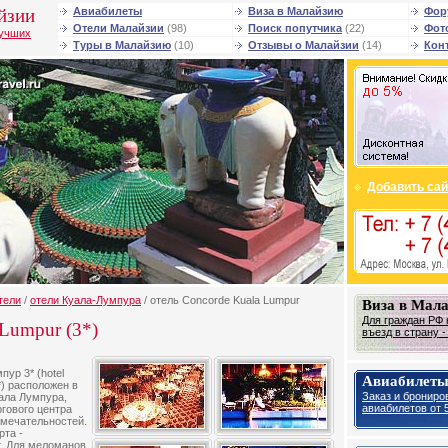
йзии
Авиабилеты
Виза в Малайзию
Фор
Отели Малайзии
(98)
Поиск попутчика
(22)
Фот
лучших
Туры в Малайзию
(10)
Отзывы о Малайзии
(14)
Кон
Добавить сай
тели
/
отели Куала-Лумпура
/ отель Concorde Kuala Lumpur
Виза в Мал
Для граждан РФ 
 Lumpur (3*)
въезд в страну 
ур 3* (hotel
Авиабилеты
*) расположен в
Заказ и брониро
ала Лумпура,
авиабилетов от 5
ргового центра
имечательностей.
рта -
т. Для меломанов