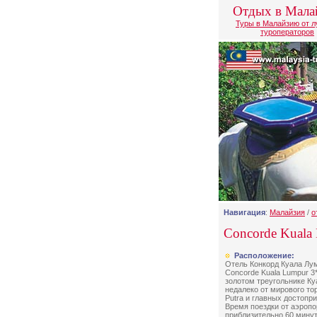
Отдых в Мала
Туры в Малайзию от 
туроператоров
Навигация
:
Малайзия
/
о
Concorde Kuala
Расположение:
Отель Конкорд Куала Лумп
Concorde Kuala Lumpur 3
золотом треугольнике Ку
недалеко от мирового то
Putra и главных достопр
Время поездки от аэропо
приблизительно 60 мину